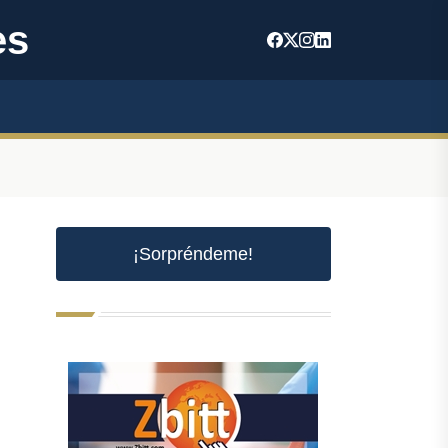
es
¡Sorpréndeme!