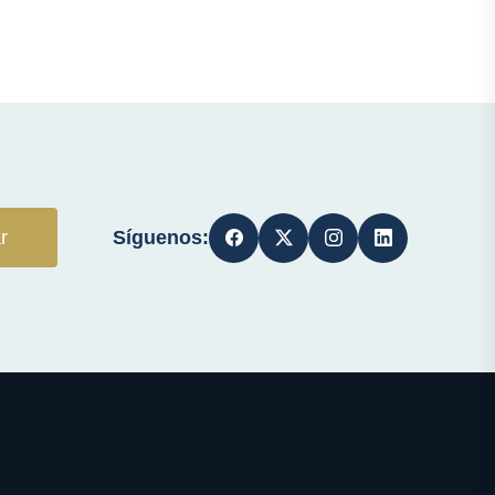
Síguenos:
r