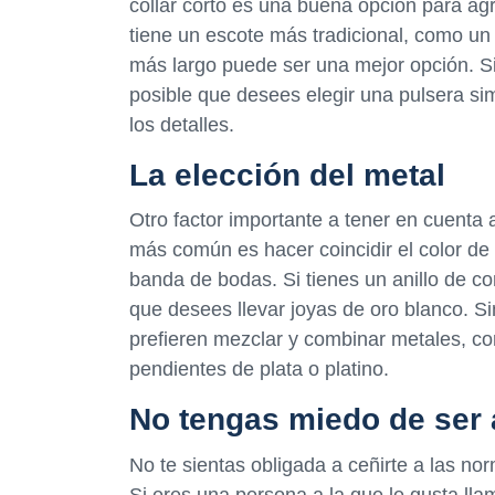
collar corto es una buena opción para agre
tiene un escote más tradicional, como un 
más largo puede ser una mejor opción. Si 
posible que desees elegir una pulsera s
los detalles.
La elección del metal
Otro factor importante a tener en cuenta a
más común es hacer coincidir el color de 
banda de bodas. Si tienes un anillo de c
que desees llevar joyas de oro blanco. S
prefieren mezclar y combinar metales, co
pendientes de plata o platino.
No tengas miedo de ser
No te sientas obligada a ceñirte a las no
Si eres una persona a la que le gusta lla