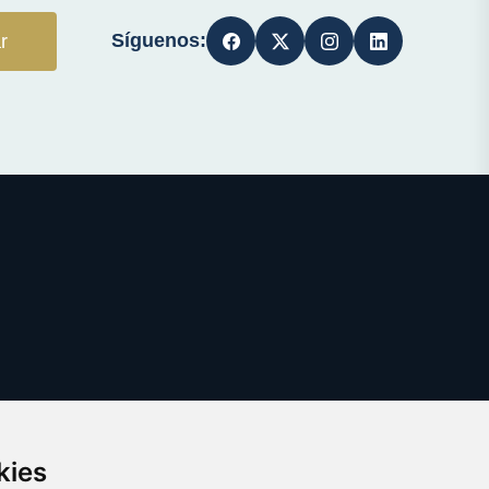
Síguenos:
r
kies