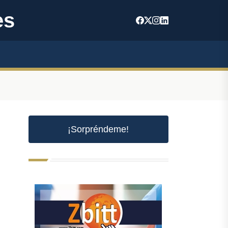
es
¡Sorpréndeme!