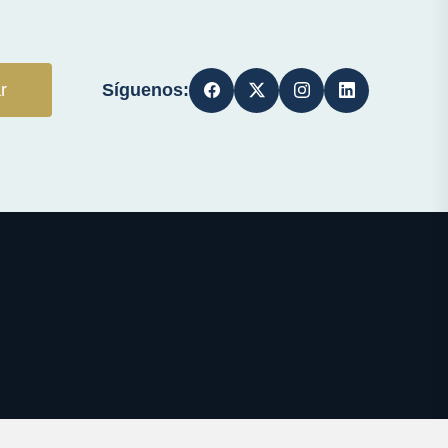
Síguenos:
r