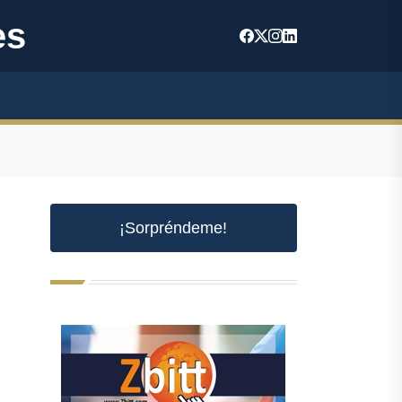
es
¡Sorpréndeme!